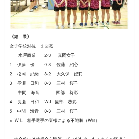
《結 果》
女子学校対抗 １回戦
水戸商業 2-3 真岡女子
1 伊藤 優 0-3 佐藤 紹心
2 松岡 那緒 3-2 大久保 妃莉
3 長瀬 日和 0-3 三村 桜子
中間 海音 園部 葵彩
4 長瀬 日和 W-L 園部 葵彩
5 中間 海音 0-3 三村 桜子
※ W-L 相手選手の棄権による不戦勝（Win）
大会前には壮行会を開催していだだき、たくさんの応援を