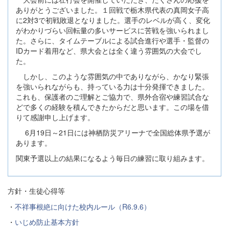
ありがとうございました。１回戦で栃木県代表の真岡女子高
に2対3で初戦敗退となりました。選手のレベルが高く、変化
がわかりづらい回転量の多いサービスに苦戦を強いられまし
た。さらに、タイムテーブルによる試合進行や選手・監督の
IDカード着用など、県大会とは全く違う雰囲気の大会でし
た。
しかし、このような雰囲気の中でありながら、かなり緊張
を強いられながらも、持っている力は十分発揮できました。
これも、保護者のご理解とご協力で、県外合宿や練習試合な
どで多くの経験を積んできたからだと思います。この場を借
りて感謝申し上げます。
6月19日～21日には神栖防災アリーナで全国総体県予選が
あります。
関東予選以上の結果になるよう毎日の練習に取り組みます。
方針・生徒心得等
・
不祥事根絶に向けた校内ルール（R6.9.6）
・
いじめ防止基本方針