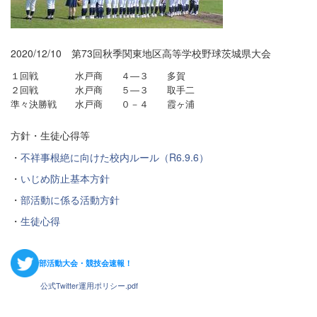
2020/12/10 第73回秋季関東地区高等学校野球茨城県大会
１回戦 水戸商 ４―３ 多賀
２回戦 水戸商 ５―３ 取手二
準々決勝戦 水戸商 ０－４ 霞ヶ浦
方針・生徒心得等
・
不祥事根絶に向けた校内ルール（R6.9.6）
・
いじめ防止基本方針
・
部活動に係る活動方針
・
生徒心得
部活動大会・競技会速報！
公式Twitter運用ポリシー.pdf