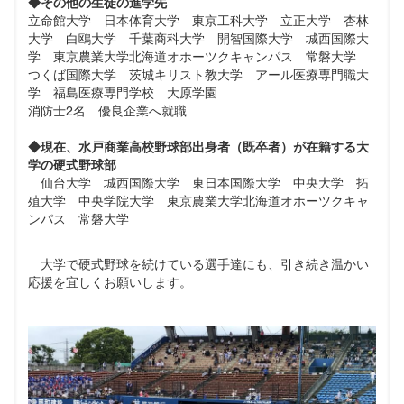
◆その他の生徒の進学先
立命館大学 日本体育大学 東京工科大学 立正大学 杏林
大学 白鴎大学 千葉商科大学 開智国際大学 城西国際大
学 東京農業大学北海道オホーツクキャンパス 常磐大学
つくば国際大学 茨城キリスト教大学 アール医療専門職大
学 福島医療専門学校 大原学園
消防士2名 優良企業へ就職
◆現在、水戸商業高校野球部出身者（既卒者）が在籍する大
学の硬式野球部
仙台大学 城西国際大学 東日本国際大学 中央大学 拓
殖大学 中央学院大学 東京農業大学北海道オホーツクキャ
ンパス 常磐大学
大学で硬式野球を続けている選手達にも、引き続き温かい
応援を宜しくお願いします。