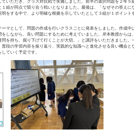
ていただき、クラス対抗戦で実施しました。前半の選択問題を２年５
と１組が同点で競り合う戦いとなりました。最後は、「なぜその答えに
説明をする中で、より明確な根拠を示していたとして３組が１ポイント
ーマとして、問題の作成を行いクラスごとに発表をしました。作成中
問をしながら、良い問題にするために考えていました。岸本教授からは
疑問を持ち、掘り下げて行くことが大切。」と講評をいただきました。
、普段の学習内容を振り返り、実践的な知識へと進化させる良い機会と
をしていく予定です。