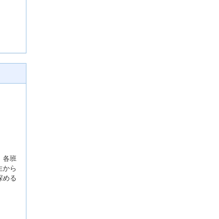
。各班
生から
深める