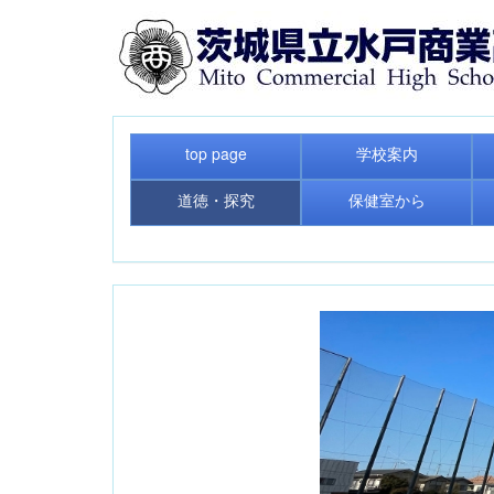
top page
学校案内
道徳・探究
保健室から