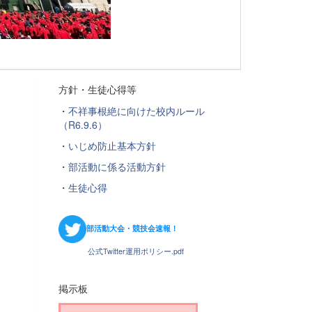
方針・生徒心得等
・
不祥事根絶に向けた校内ルール
（R6.9.6）
・
いじめ防止基本方針
・
部活動に係る活動方針
・
生徒心得
部活動大会・競技会速報！
公式Twitter運用ポリシー.pdf
掲示板