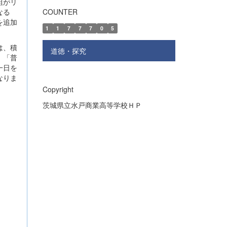
組がリ
なる
COUNTER
を追加
1
1
7
7
7
0
5
は、積
道徳・探究
、「普
一日を
なりま
Copyright
茨城県立水戸商業高等学校ＨＰ