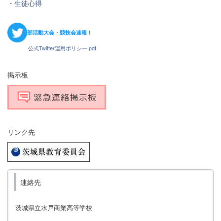
・
生徒心得
部活動大会・競技会速報！
公式Twitter運用ポリシー.pdf
掲示板
リンク先
連絡先
茨城県立水戸商業高等学校