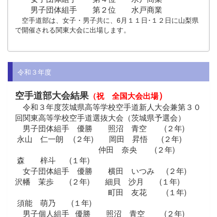
男子団体組手 第２位 水戸商業
空手道部は、女子・男子共に、6月１１日･１２日に山梨県
で開催される関東大会に出場します。
令和３年度
空手道部大会結果
）
（祝 全国大会出場
令和３年度茨城県高等学校空手道新人大会兼第３０
回関東高等学校空手道選抜大会（茨城県予選会）
男子団体組手 優勝 照沼 青空 (２年)
永山 仁一朗 (２年) 岡田 昇悟 (２年)
仲田 奈央 (２年)
森 梓斗 (１年)
女子団体組手 優勝 横田 いつみ (２年)
沢幡 茉歩 (２年) 細貝 沙月 (１年)
町田 友花 (１年)
須能 萌乃 (１年)
男子個人組手 優勝 照沼 青空 (２年)