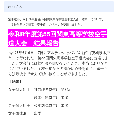
2026/6/7
空手道部、令和８年度 第55回関東高等学校空手道大会（結果）について、
「学校生活＞運動部＞空手道」のページを更新しました。
令和8年度第55回関東高等学校空手
道大会 結果報告
令和8年6月6日・7日にアルテンジャパン武道館（茨城県水戸
市）で行われた、第55回関東高等学校空手道大会に出場しま
した。大会前には壮行会を開いていただき、本当にありがと
うございました。全校生徒からの温かい応援を背に、選手た
ちは最後まで全力で戦い抜くことができました。
【結果】
女子個人組手 神谷理乃(2年) 第3位
鈴木七彩(3年) 出場
男子個人組手 菊池凱仁(3年) 出場
女子団体形 出場