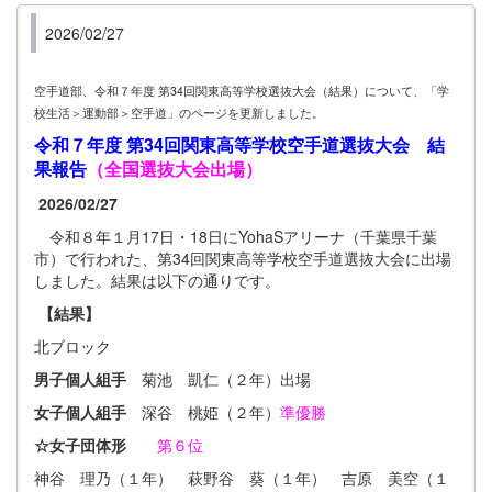
2026/02/27
空手道部、令和７年度 第34回関東高等学校選抜大会（結果）について、「学
校生活＞運動部＞空手道」のページを更新しました。
令和７年度 第34回関東高等学校空手道選抜大会 結
果報告
（全国選抜大会出場）
2026/02/27
令和８年１月17日・18日にYohaSアリーナ（千葉県千葉
市）で行われた、第34回関東高等学校空手道選抜大会に出場
しました。結果は以下の通りです。
【結果】
北ブロック
男子個人組手
菊池 凱仁（２年）出場
女子個人組手
深谷 桃姫（２年）
準優勝
☆女子団体形
第６位
神谷 理乃（１年） 萩野谷 葵（１年） 吉原 美空（１