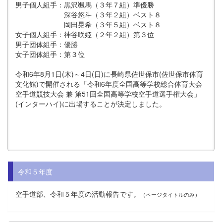
男子個人組手：黒沢颯馬（３年７組）準優勝
深谷悠斗（３年２組）ベスト８
岡田晃希（３年５組）ベスト８
女子個人組手：神谷咲姫（２年２組）第３位
男子団体組手：優勝
女子団体組手：第３位
令和6年8月1日(木)～4日(日)に長崎県佐世保市(佐世保市体育
文化館)で開催される「令和6年度全国高等学校総合体育大会
空手道競技大会 兼 第51回全国高等学校空手道選手権大会」
(インターハイ)に出場することが決定しました。
令和５年度
空手道部、令和５年度の活動報告です。
（ページタイトルのみ）