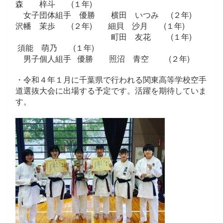
森 梓斗 (１年)
女子団体組手 優勝 横田 いつみ (２年)
沢幡 茉歩 (２年) 細貝 沙月 (１年)
町田 友花 (１年)
須能 萌乃 (１年)
男子個人組手 優勝 照沼 青空 (２年)
・令和４年１月に千葉県で行われる関東高等学校空手
道選抜大会に出場する予定です。活躍を期待していま
す。