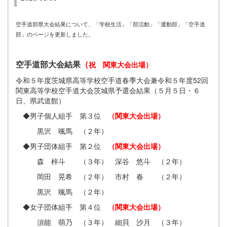
空手道部県大会結果について、「学校生活」「部活動」「運動部」「空手道
部」のページを更新しました。
空手道部大会結果
（
祝 関東大会出場）
令和５年度茨城県高等学校空手道春季大会兼令和５年度52回
関東高等学校空手道大会茨城県予選会結果（５月５日・６
日、県武道館）
◆男子個人組手 第３位
（関東大会出場）
黒沢 颯馬 （２年）
◆男子団体組手 第２位
（関東大会出場）
森 梓斗 （３年） 深谷 悠斗 （２年）
岡田 晃希 （２年） 市村 春 （２年）
黒沢 颯馬 （２年）
◆女子団体組手 第４位
（関東大会出場）
須能 萌乃 （３年） 細貝 沙月 （３年）