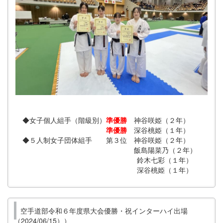
◆女子個人組手（階級別）
準優勝
神谷咲姫（２年）
準優勝
深谷桃姫（１年）
◆５人制女子団体組手 第３位 神谷咲姫（２年）
飯島陽菜乃（２年）
鈴木七彩（１年）
深谷桃姫（１年）
空手道部令和６年度県大会優勝・祝インターハイ出場
（2024/06/15））