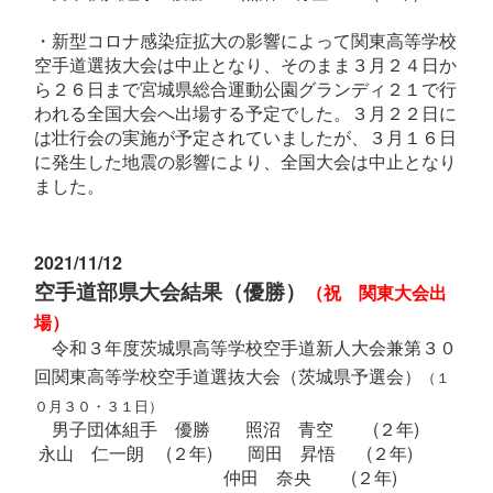
・新型コロナ感染症拡大の影響によって関東高等学校
空手道選抜大会は中止となり、そのまま３月２４日か
ら２６日まで宮城県総合運動公園グランディ２１で行
われる全国大会へ出場する予定でした。
３月２２日に
は壮行会の実施が予定されていました
が、３月１６日
に発生した地震の影響により、全国大会は中止となり
ました。
2021/11/12
空手道部県大会結果（優勝）
（祝 関東大会出
場）
令和３年度茨城県高等学校空手道新人大会兼第３０
回関東高等学校空手道選抜大会（茨城県予選会）
（１
０月３０・３１日）
男子団体組手 優勝 照沼 青空 (２年)
永山 仁一朗 (２年) 岡田 昇悟 (２年)
仲田 奈央 (２年)