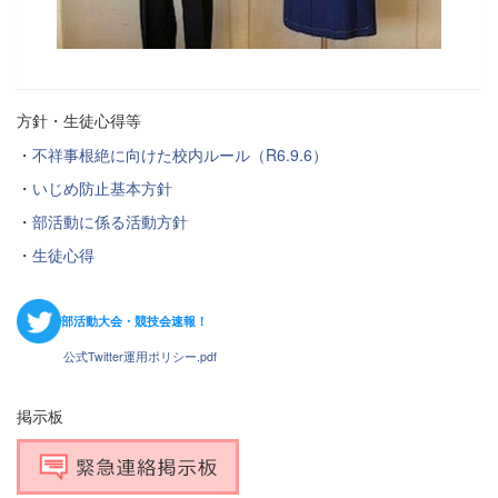
方針・生徒心得等
・
不祥事根絶に向けた校内ルール（R6.9.6）
・
いじめ防止基本方針
・
部活動に係る活動方針
・
生徒心得
部活動大会・競技会速報！
公式Twitter運用ポリシー.pdf
掲示板