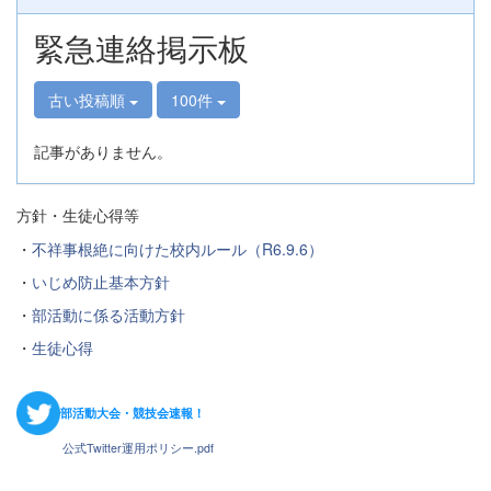
緊急連絡掲示板
古い投稿順
100件
記事がありません。
方針・生徒心得等
・
不祥事根絶に向けた校内ルール（R6.9.6）
・
いじめ防止基本方針
・
部活動に係る活動方針
・
生徒心得
部活動大会・競技会速報！
公式Twitter運用ポリシー.pdf