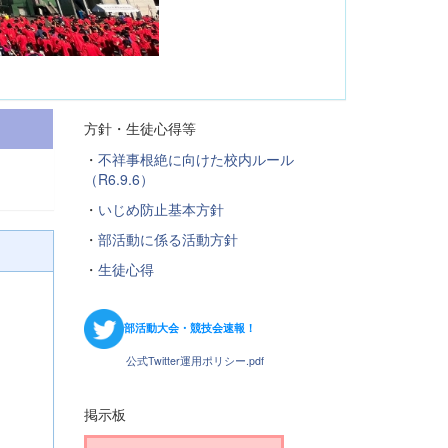
方針・生徒心得等
・
不祥事根絶に向けた校内ルール
（R6.9.6）
・
いじめ防止基本方針
・
部活動に係る活動方針
・
生徒心得
部活動大会・競技会速報！
公式Twitter運用ポリシー.pdf
掲示板