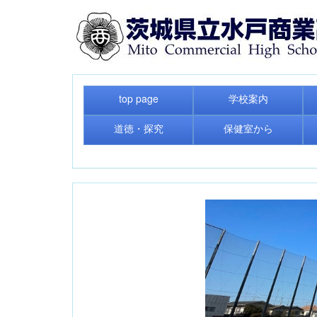
top page
学校案内
道徳・探究
保健室から