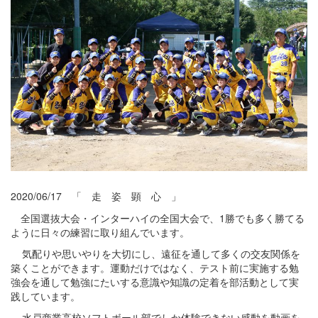
2020/06/17 「 走 姿 顕 心 」
全国選抜大会・インターハイの全国大会で、
1
勝でも多く勝てる
ように日々の練習に取り組んでいます。
気配りや思いやりを大切にし、遠征を通して多くの交友関係を
築くことができます。運動だけではなく、テスト前に実施する勉
強会を通して勉強にたいする意識や知識の定着を部活動として実
践しています。
水戸商業高校ソフトボール部でしか体験できない感動を動画を